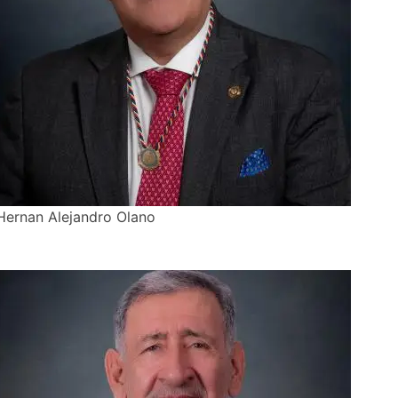
Hernan Alejandro Olano