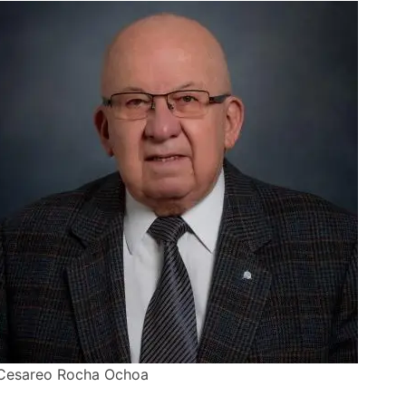
Cesareo Rocha Ochoa