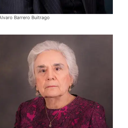
Alvaro Barrero Buitrago