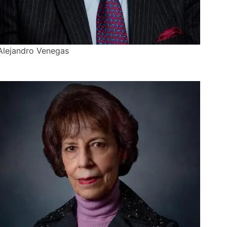
Alejandro Venegas